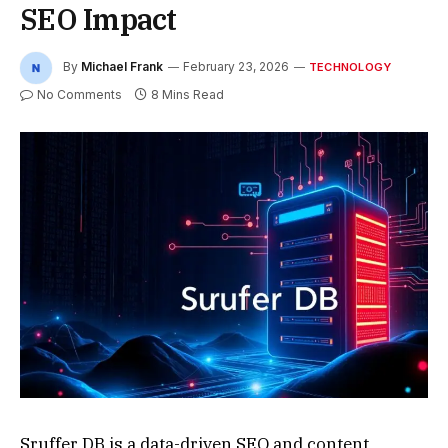
SEO Impact
By
Michael Frank
February 23, 2026
TECHNOLOGY
No Comments
8 Mins Read
Sruffer DB is a data-driven SEO and content