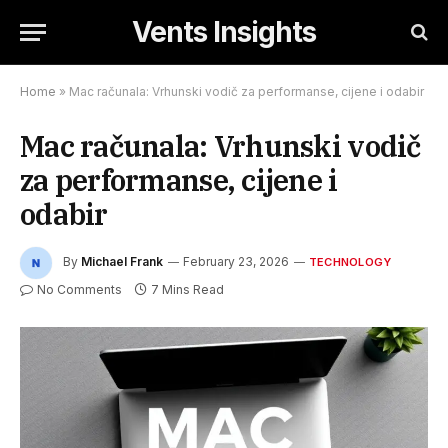
Vents Insights
Home
»
Mac računala: Vrhunski vodič za performanse, cijene i odabir
Mac računala: Vrhunski vodič
za performanse, cijene i
odabir
By
Michael Frank
February 23, 2026
TECHNOLOGY
No Comments
7 Mins Read